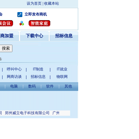
设为首页
|
收藏本站
会
立即发布商机
招商加盟
下载中心
招标信息
备
呼叫中心
IT制造
IT就业
|
|
|
网商访谈
招标信息
物联网
|
|
|
|
电脑
|
数码
|
软件
|
其他
郑州威立电子科技有限公司
广州市宇通电源科技有限公司
杭州宏拓科技有限公司
深