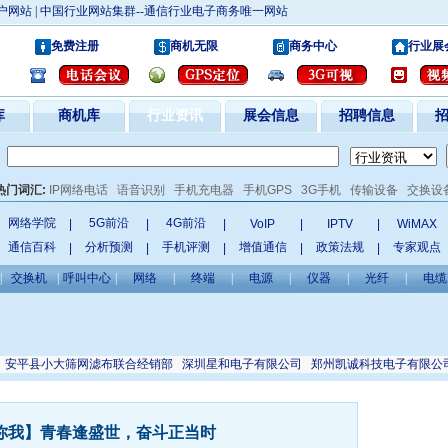
户网站 | 中国行业网站集群--通信行业电子商务唯一网站
免费注册
商机无限
商务中心
行业展
库
商机库
行业资讯
展会信息
招聘信息
：
热门词汇:
IP网络电话
语音识别
手机充电器
手机GPS
3G手机
传输设备
交换设
网络学院
5G前沿
4G前沿
|
|
|
VoIP
|
IPTV
|
WiMAX
通信百科
分析预测
手机评测
增值通信
政策法规
专家观点
|
|
|
|
|
|
交换机
|
呼叫中心
|
网络
|
终端
|
电源
|
仪器
|
光纤
|
电缆
平县小大筛网滤布联合经销部
深圳星和电子有限公司
郑州凯诚科技电子有限公司
你我】青春逢盛世，奋斗正当时