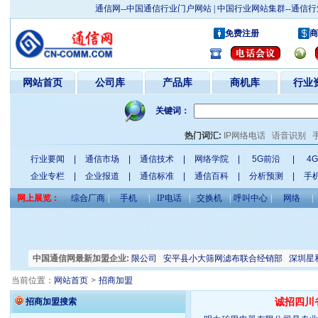
通信网--中国通信行业门户网站 | 中国行业网站集群--通
免费注册
商
网站首页
公司库
产品库
商机库
行业
关键词：
热门词汇:
IP网络电话
语音识别
行业要闻
|
通信市场
|
通信技术
|
网络学院
|
5G前沿
|
4
企业专栏
|
企业报道
|
通信标准
|
通信百科
|
分析预测
|
手
网上展览：
综合厂商
|
手机
|
IP电话
|
交换机
|
呼叫中心
|
网络
|
力电气有限公司
中国通信网最新加盟企业:
天津振威展览有限公司
安平县小大筛网滤布联合经销部
深圳星和
当前位置：
网站首页
>
招商加盟
诚招四川
招商加盟搜索