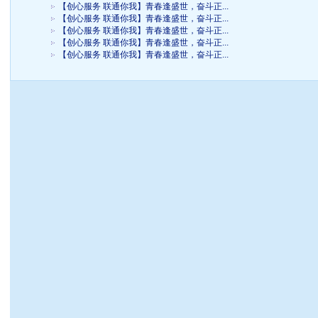
【创心服务 联通你我】青春逢盛世，奋斗正...
【创心服务 联通你我】青春逢盛世，奋斗正...
【创心服务 联通你我】青春逢盛世，奋斗正...
【创心服务 联通你我】青春逢盛世，奋斗正...
【创心服务 联通你我】青春逢盛世，奋斗正...