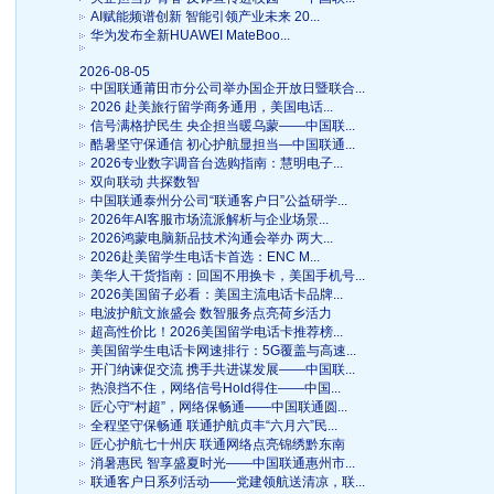
AI赋能频谱创新 智能引领产业未来 20...
华为发布全新HUAWEI MateBoo...
2026-08-05
中国联通莆田市分公司举办国企开放日暨联合...
2026 赴美旅行留学商务通用，美国电话...
信号满格护民生 央企担当暖乌蒙——中国联...
酷暑坚守保通信 初心护航显担当—中国联通...
2026专业数字调音台选购指南：慧明电子...
双向联动 共探数智
中国联通泰州分公司“联通客户日”公益研学...
2026年AI客服市场流派解析与企业场景...
2026鸿蒙电脑新品技术沟通会举办 两大...
2026赴美留学生电话卡首选：ENC M...
美华人干货指南：回国不用换卡，美国手机号...
2026美国留子必看：美国主流电话卡品牌...
电波护航文旅盛会 数智服务点亮荷乡活力
超高性价比！2026美国留学电话卡推荐榜...
美国留学生电话卡网速排行：5G覆盖与高速...
开门纳谏促交流 携手共进谋发展——中国联...
热浪挡不住，网络信号Hold得住——中国...
匠心守“村超”，网络保畅通——中国联通圆...
全程坚守保畅通 联通护航贞丰“六月六”民...
匠心护航七十州庆 联通网络点亮锦绣黔东南
消暑惠民 智享盛夏时光——中国联通惠州市...
联通客户日系列活动——党建领航送清凉，联...