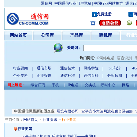
通信网--中国通信行业门户网站 | 中国行业网站集群--通
免费注册
商
网站首页
公司库
产品库
商机库
行业
关键词：
热门词汇:
IP网络电话
语音识别
行业要闻
通信市场
通信技术
网络学院
5G前沿
4
|
|
|
|
|
企业专栏
企业报道
通信标准
通信百科
分析预测
手
|
|
|
|
|
网上展览：
综合厂商
|
手机
|
IP电话
|
交换机
|
呼叫中心
|
网络
|
瑞恒电力电气有限公司
中国通信网最新加盟企业:
天津振威展览有限公司
安平县小大筛网滤布联合经销部
深
当前位置：
网站首页
>
行业资讯
>
行业要闻
行业要闻
央企担当护青春 反诈宣传进校园——中国联...