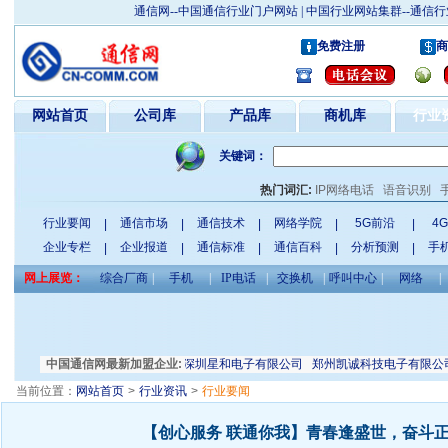
通信网--中国通信行业门户网站 | 中国行业网站集群--通
免费注册
商
网站首页
公司库
产品库
商机库
行业
关键词：
热门词汇:
IP网络电话
语音识别
行业要闻
通信市场
通信技术
网络学院
5G前沿
4
|
|
|
|
|
企业专栏
企业报道
通信标准
通信百科
分析预测
手
|
|
|
|
|
网上展览：
综合厂商
|
手机
|
IP电话
|
交换机
|
呼叫中心
|
网络
|
安平县小大筛网滤布联合经销部
中国通信网最新加盟企业:
深圳星和电子有限公司
郑州凯诚科技电子有限公司
当前位置：
网站首页
>
行业资讯
>
行业要闻
【创心服务 联通你我】青春逢盛世，奋斗