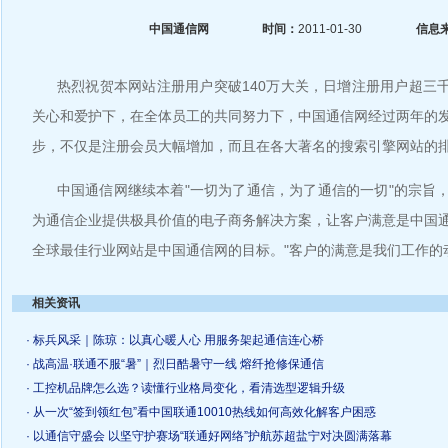
中国通信网
时间：
2011-01-30
信息
热烈祝贺本网站注册用户突破140万大关，日增注册用户超三千
关心和爱护下，在全体员工的共同努力下，中国通信网经过两年的
步，不仅是注册会员大幅增加，而且在各大著名的搜索引擎网站的
中国通信网继续本着"一切为了通信，为了通信的一切"的宗旨
为通信企业提供极具价值的电子商务解决方案，让客户满意是中国
全球最佳行业网站是中国通信网的目标。"客户的满意是我们工作的
相关资讯
· 标兵风采｜陈琼：以真心暖人心 用服务架起通信连心桥
· 战高温·联通不服“暑”｜烈日酷暑守一线 熔纤抢修保通信
· 工控机品牌怎么选？读懂行业格局变化，看清选型逻辑升级
· 从一次“签到领红包”看中国联通10010热线如何高效化解客户困惑
· 以通信守盛会 以坚守护赛场“联通好网络”护航苏超盐宁对决圆满落幕