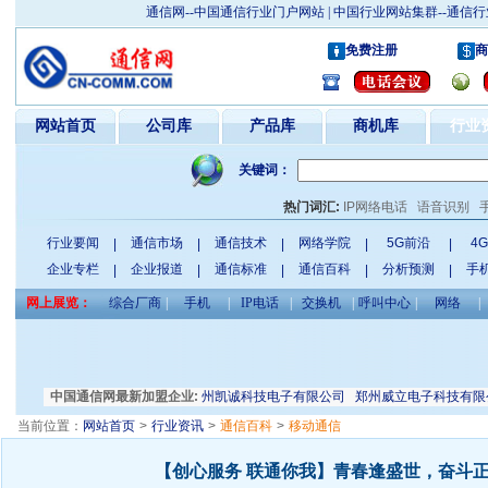
通信网--中国通信行业门户网站 | 中国行业网站集群--通
免费注册
商
网站首页
公司库
产品库
商机库
行业
关键词：
热门词汇:
IP网络电话
语音识别
行业要闻
通信市场
通信技术
网络学院
5G前沿
4
|
|
|
|
|
企业专栏
企业报道
通信标准
通信百科
分析预测
手
|
|
|
|
|
网上展览：
综合厂商
|
手机
|
IP电话
|
交换机
|
呼叫中心
|
网络
|
经销部
深圳星和电子有限公司
中国通信网最新加盟企业:
郑州凯诚科技电子有限公司
郑州威立电子科技有限
当前位置：
网站首页
>
行业资讯
>
通信百科
>
移动通信
【创心服务 联通你我】青春逢盛世，奋斗