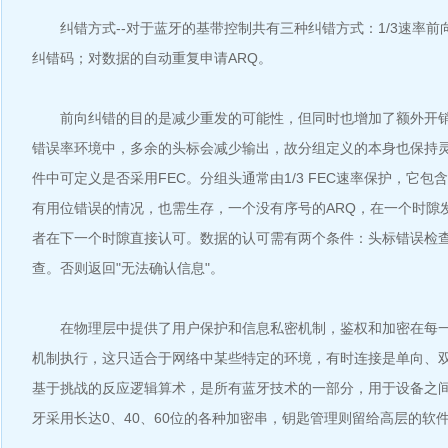
纠错方式--对于蓝牙的基带控制共有三种纠错方式：1/3速率前向
纠错码；对数据的自动重复申请ARQ。
前向纠错的目的是减少重发的可能性，但同时也增加了额外开销
错误率环境中，多余的头标会减少输出，故分组定义的本身也保持
件中可定义是否采用FEC。分组头通常由1/3 FEC速率保护，它
有用位错误的情况，也需生存，一个没有序号的ARQ，在一个时隙
者在下一个时隙直接认可。数据的认可需有两个条件：头标错误检查
查。否则返回"无法确认信息"。
在物理层中提供了用户保护和信息私密机制，鉴权和加密在每一
机制执行，这只适合于网络中某些特定的环境，有时连接是单向、
基于挑战的反应逻辑算术，是所有蓝牙技术的一部分，用于设备之
牙采用长达0、40、60位的各种加密串，钥匙管理则留给高层的软