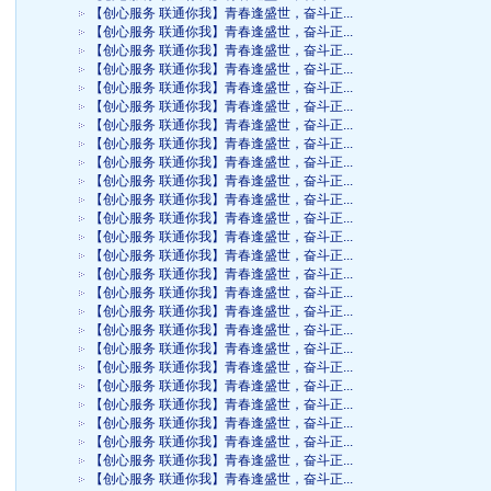
【创心服务 联通你我】青春逢盛世，奋斗正...
【创心服务 联通你我】青春逢盛世，奋斗正...
【创心服务 联通你我】青春逢盛世，奋斗正...
【创心服务 联通你我】青春逢盛世，奋斗正...
【创心服务 联通你我】青春逢盛世，奋斗正...
【创心服务 联通你我】青春逢盛世，奋斗正...
【创心服务 联通你我】青春逢盛世，奋斗正...
【创心服务 联通你我】青春逢盛世，奋斗正...
【创心服务 联通你我】青春逢盛世，奋斗正...
【创心服务 联通你我】青春逢盛世，奋斗正...
【创心服务 联通你我】青春逢盛世，奋斗正...
【创心服务 联通你我】青春逢盛世，奋斗正...
【创心服务 联通你我】青春逢盛世，奋斗正...
【创心服务 联通你我】青春逢盛世，奋斗正...
【创心服务 联通你我】青春逢盛世，奋斗正...
【创心服务 联通你我】青春逢盛世，奋斗正...
【创心服务 联通你我】青春逢盛世，奋斗正...
【创心服务 联通你我】青春逢盛世，奋斗正...
【创心服务 联通你我】青春逢盛世，奋斗正...
【创心服务 联通你我】青春逢盛世，奋斗正...
【创心服务 联通你我】青春逢盛世，奋斗正...
【创心服务 联通你我】青春逢盛世，奋斗正...
【创心服务 联通你我】青春逢盛世，奋斗正...
【创心服务 联通你我】青春逢盛世，奋斗正...
【创心服务 联通你我】青春逢盛世，奋斗正...
【创心服务 联通你我】青春逢盛世，奋斗正...