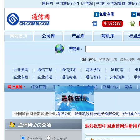
通信网--中国通信行业门户网站 | 中国行业网站集群--通
免费注册
商
网站首页
公司库
产品库
商机库
行业
关键词：
热门词汇:
IP网络电话
语音识别
行业要闻
通信市场
通信技术
网络学院
5G前沿
4
|
|
|
|
|
企业专栏
企业报道
通信标准
通信百科
分析预测
手
|
|
|
|
|
网上展览：
综合厂商
|
手机
|
IP电话
|
交换机
|
呼叫中心
|
网络
|
滤布联合经销部
中国通信网最新加盟企业:
深圳星和电子有限公司
郑州凯诚科技电子有限公司
郑州威立电子
热烈祝贺中国通信网注册用户
企业会员
个人会员