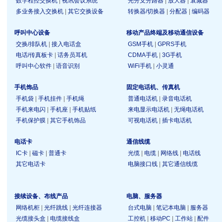
数字程控交换机
|
视讯会议系统
光分支分路器
|
放大器
|
衰减器
多业务接入交换机
|
其它交换设备
转换器/切换器
|
分配器
|
编码器
呼叫中心设备
移动产品终端及移动通信设备
交换/排队机
|
接入电话盒
GSM手机
|
GPRS手机
电话/传真板卡
|
话务员耳机
CDMA手机
|
3G手机
呼叫中心软件
|
语音识别
WiFi手机
|
小灵通
手机饰品
固定电话机、传真机
手机袋
|
手机挂件
|
手机绳
普通电话机
|
录音电话机
手机来电闪
|
手机座
|
手机贴纸
来电显示电话机
|
无绳电话机
手机保护膜
|
其它手机饰品
可视电话机
|
插卡电话机
电话卡
通信线缆
IC卡
|
磁卡
|
普通卡
光缆
|
电缆
|
网络线
|
电话线
其它电话卡
电脑接口线
|
其它通信线缆
接续设备、布线产品
电脑、服务器
网络机柜
|
光纤跳线
|
光纤连接器
台式电脑
|
笔记本电脑
|
服务器
光缆接头盒
|
电缆接线盒
工控机
|
移动PC
|
工作站
|
配件