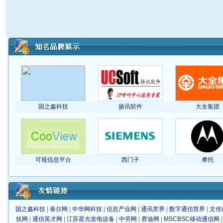
国之鑫科技
扬讯软件
大全集团
可视信息平台
西门子
摩托
国之鑫科技
|
泰尔网
|
中华网科技
|
信息产业网
|
通讯世界
|
数字通信世界
|
文传
技网
|
通信英才网
|
江苏星光发电设备
|
中劳网
|
赛迪网
|
MSCBSC移动通信网