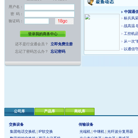
用户名：
中国通
密 码：
标兵风采
验证码：
战高温·
工控机品
从一次“
还不是行业通会员？
立即免费注册
以通信守
忘记了密码怎么办？
忘记密码
公司库
产品库
商机库
交换设备
传输设备
集团电话交换机
|
IP软交换
光端机
|
中继机
|
光纤波分复用器