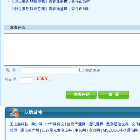
· 【创心服务 联通你我】青春逢盛世，奋斗正当时
· 【创心服务 联通你我】青春逢盛世，奋斗正当时
发表评论
昵 称：
匿名发表
验证码：
国之鑫科技
|
泰尔网
|
中华网科技
|
信息产业网
|
通讯世界
|
数字通信世界
|
文传
技网
|
通信英才网
|
江苏星光发电设备
|
中劳网
|
赛迪网
|
MSCBSC移动通信网