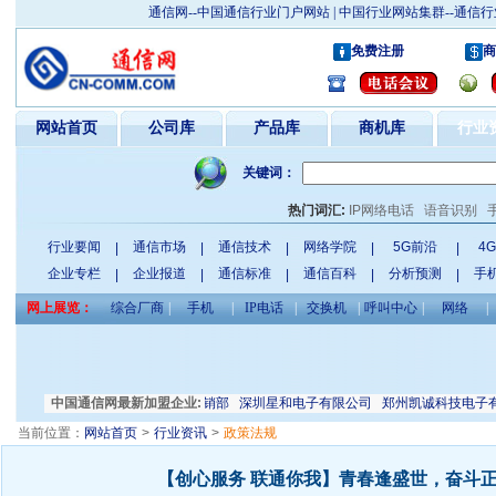
通信网--中国通信行业门户网站 | 中国行业网站集群--通
免费注册
商
网站首页
公司库
产品库
商机库
行业
关键词：
热门词汇:
IP网络电话
语音识别
行业要闻
通信市场
通信技术
网络学院
5G前沿
4
|
|
|
|
|
企业专栏
企业报道
通信标准
通信百科
分析预测
手
|
|
|
|
|
网上展览：
综合厂商
|
手机
|
IP电话
|
交换机
|
呼叫中心
|
网络
|
司
安平县小大筛网滤布联合经销部
中国通信网最新加盟企业:
深圳星和电子有限公司
郑州凯诚科技电子有限
当前位置：
网站首页
>
行业资讯
>
政策法规
【创心服务 联通你我】青春逢盛世，奋斗