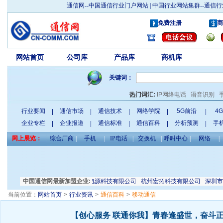
通信网--中国通信行业门户网站 | 中国行业网站集群--通
免费注册
商
网站首页
公司库
产品库
商机库
行业
关键词：
热门词汇:
IP网络电话
语音识别
行业要闻
通信市场
通信技术
网络学院
5G前沿
4
|
|
|
|
|
企业专栏
企业报道
通信标准
通信百科
分析预测
手
|
|
|
|
|
网上展览：
综合厂商
|
手机
|
IP电话
|
交换机
|
呼叫中心
|
网络
|
电子科技有限公司
中国通信网最新加盟企业:
广州市宇通电源科技有限公司
杭州宏拓科技有限公司
深圳市宝
当前位置：
网站首页
>
行业资讯
>
通信百科
>
移动通信
【创心服务 联通你我】青春逢盛世，奋斗