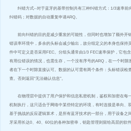
纠错方式--对于蓝牙的基带控制共有三种纠错方式：1/3速率前向
纠错码；对数据的自动重复申请ARQ。
前向纠错的目的是减少重发的可能性，但同时也增加了额外开销
错误率环境中，多余的头标会减少输出，故分组定义的本身也保持
件中可定义是否采用FEC。分组头通常由1/3 FEC速率保护，它
有用位错误的情况，也需生存，一个没有序号的ARQ，在一个时隙
者在下一个时隙直接认可。数据的认可需有两个条件：头标错误检查
查。否则返回"无法确认信息"。
在物理层中提供了用户保护和信息私密机制，鉴权和加密在每一
机制执行，这只适合于网络中某些特定的环境，有时连接是单向、
基于挑战的反应逻辑算术，是所有蓝牙技术的一部分，用于设备之
牙采用长达0、40、60位的各种加密串，钥匙管理则留给高层的软