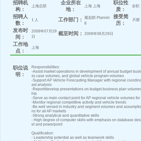
招聘机
企业所在
职位性
上海总部
上海 上海
全职
构：
地：
质：
招聘人
接受简
规划部 Plannin
工作部门：
1 人
不限
数：
g
历：
发布时
2008年07月29
截至时间：
2008年08月29日
间：
日
工作地
上海
点：
Responsibilities:
职位说
-Assist market operations in development of annual budget bus
明：
ss case volumes, and global vehicle program volumes
-Support AP Vehicle Forecasting Manager with regional coordinat
ast analysis
-Report/develop presentations on budget business plan volume
hip
-Serve as main contact point for AP regional vehicle volumes for
-Monitor regional competitive activity and vehicle trends
-Be well versed in industry and segment volumes and assumpti
ns for all AP markets
-Strong analytical and quantitative skills
- High degree of computer skills with emphasis on database d
el and powerpoint
Qualification:
- Leadership potential as well as teamwork skills