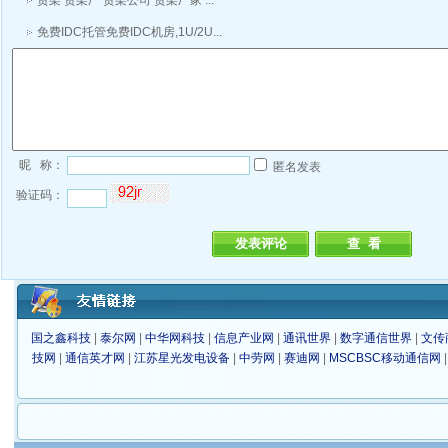
货架 货架厂 货架公司 货架厂家 ...
免费IDC托管免费IDC机房,1U/2U...
昵 称：
匿名发表
验证码：
国之鑫科技
|
泰尔网
|
中华网科技
|
信息产业网
|
通讯世界
|
数字通信世界
|
文传
技网
|
通信英才网
|
江苏星光发电设备
|
中劳网
|
赛迪网
|
MSCBSC移动通信网