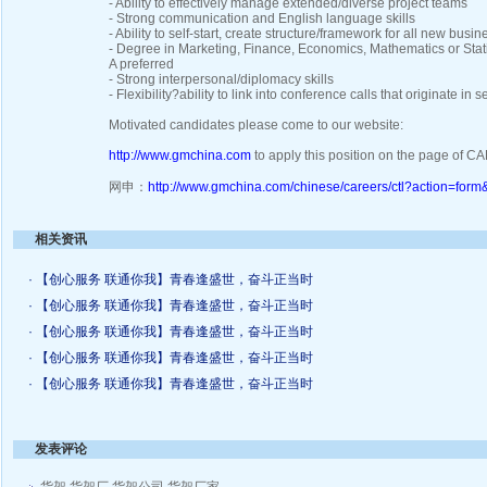
- Ability to effectively manage extended/diverse project teams
- Strong communication and English language skills
- Ability to self-start, create structure/framework for all new busi
- Degree in Marketing, Finance, Economics, Mathematics or Stat
A preferred
- Strong interpersonal/diplomacy skills
- Flexibility?ability to link into conference calls that originate in 
Motivated candidates please come to our website:
http://www.gmchina.com
to apply this position on the page of 
网申：
http://www.gmchina.com/chinese/careers/ctl?action=for
相关资讯
· 【创心服务 联通你我】青春逢盛世，奋斗正当时
· 【创心服务 联通你我】青春逢盛世，奋斗正当时
· 【创心服务 联通你我】青春逢盛世，奋斗正当时
· 【创心服务 联通你我】青春逢盛世，奋斗正当时
· 【创心服务 联通你我】青春逢盛世，奋斗正当时
发表评论