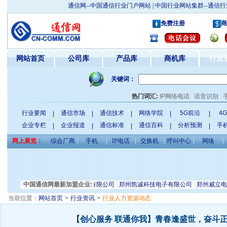
通信网--中国通信行业门户网站 | 中国行业网站集群--通
免费注册
商
网站首页
公司库
产品库
商机库
行业
关键词：
热门词汇:
IP网络电话
语音识别
行业要闻
通信市场
通信技术
网络学院
5G前沿
4
|
|
|
|
|
企业专栏
企业报道
通信标准
通信百科
分析预测
手
|
|
|
|
|
网上展览：
综合厂商
|
手机
|
IP电话
|
交换机
|
呼叫中心
|
网络
|
滤布联合经销部
中国通信网最新加盟企业:
深圳星和电子有限公司
郑州凯诚科技电子有限公司
郑州威立电子
当前位置：
网站首页
>
行业资讯
>
行业人力资源动态
【创心服务 联通你我】青春逢盛世，奋斗