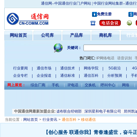
通信网--中国通信行业门户网站 | 中国行业网站集群--通
免费注册
商
网站首页
公司库
产品库
商机库
行业
关键词：
热门词汇:
IP网络电话
语音识别
行业要闻
通信市场
通信技术
网络学院
5G前沿
4
|
|
|
|
|
企业专栏
企业报道
通信标准
通信百科
分析预测
手
|
|
|
|
|
网上展览：
综合厂商
|
手机
|
IP电话
|
交换机
|
呼叫中心
|
网络
|
展览有限公司
中国通信网最新加盟企业:
安平县小大筛网滤布联合经销部
深圳星和电子有限公司
郑州凯诚科
当前位置：
网站首页
>
行业资讯
>
通信百科
>
移动通信
【创心服务 联通你我】青春逢盛世，奋斗