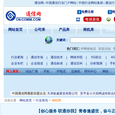
通信网--中国通信行业门户网站 | 中国行业网站集群--通
免费注册
商
网站首页
公司库
产品库
商机库
行业
关键词：
热门词汇:
IP网络电话
语音识别
行业要闻
通信市场
通信技术
网络学院
5G前沿
4
|
|
|
|
|
企业专栏
企业报道
通信标准
通信百科
分析预测
手
|
|
|
|
|
网上展览：
综合厂商
|
手机
|
IP电话
|
交换机
|
呼叫中心
|
网络
|
大连瑞恒电力电气有限公司
中国通信网最新加盟企业:
天津振威展览有限公司
安平县小大筛网滤布联合经销
当前位置：
网站首页
>
行业资讯
>
物联网
【创心服务 联通你我】青春逢盛世，奋斗