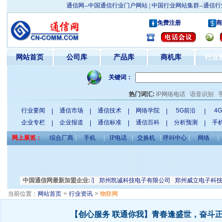
通信网--中国通信行业门户网站 | 中国行业网站集群--通
免费注册
商
网站首页
公司库
产品库
商机库
行业
关键词：
热门词汇:
IP网络电话
语音识别
行业要闻
通信市场
通信技术
网络学院
5G前沿
4
|
|
|
|
|
企业专栏
企业报道
通信标准
通信百科
分析预测
手
|
|
|
|
|
网上展览：
综合厂商
|
手机
|
IP电话
|
交换机
|
呼叫中心
|
网络
|
联合经销部
中国通信网最新加盟企业:
深圳星和电子有限公司
郑州凯诚科技电子有限公司
郑州威立电子科技有
当前位置：
网站首页
>
行业资讯
>
物联网
【创心服务 联通你我】青春逢盛世，奋斗