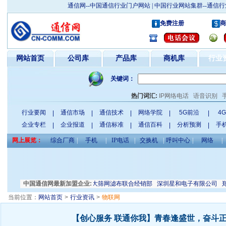
通信网--中国通信行业门户网站 | 中国行业网站集群--通
免费注册
商
网站首页
公司库
产品库
商机库
行业
关键词：
热门词汇:
IP网络电话
语音识别
行业要闻
通信市场
通信技术
网络学院
5G前沿
4
|
|
|
|
|
企业专栏
企业报道
通信标准
通信百科
分析预测
手
|
|
|
|
|
网上展览：
综合厂商
|
手机
|
IP电话
|
交换机
|
呼叫中心
|
网络
|
津振威展览有限公司
中国通信网最新加盟企业:
安平县小大筛网滤布联合经销部
深圳星和电子有限公司
郑州
当前位置：
网站首页
>
行业资讯
>
物联网
【创心服务 联通你我】青春逢盛世，奋斗