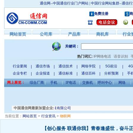
通信网--中国通信行业门户网站 | 中国行业网站集群--通
免费注册
商
网站首页
公司库
产品库
商机库
行业
关键词：
热门词汇:
IP网络电话
语音识别
行业要闻
通信市场
通信技术
网络学院
5G前沿
4
|
|
|
|
|
企业专栏
企业报道
通信标准
通信百科
分析预测
手
|
|
|
|
|
网上展览：
综合厂商
|
手机
|
IP电话
|
交换机
|
呼叫中心
|
网络
|
业区汇潮大厦
中国通信网最新加盟企业:
西安雷达电子科技有限公司
当前位置：
网站首页
>
行业资讯
>
物联网
【创心服务 联通你我】青春逢盛世，奋斗