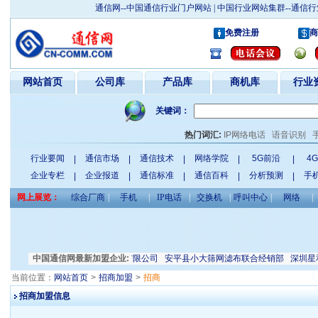
通信网--中国通信行业门户网站 | 中国行业网站集群--通
免费注册
商
网站首页
公司库
产品库
商机库
行业
关键词：
热门词汇:
IP网络电话
语音识别
行业要闻
通信市场
通信技术
网络学院
5G前沿
4
|
|
|
|
|
企业专栏
企业报道
通信标准
通信百科
分析预测
手
|
|
|
|
|
网上展览：
综合厂商
|
手机
|
IP电话
|
交换机
|
呼叫中心
|
网络
|
力电气有限公司
中国通信网最新加盟企业:
天津振威展览有限公司
安平县小大筛网滤布联合经销部
深圳星和电
当前位置：
网站首页
>
招商加盟
>
招商
招商加盟信息