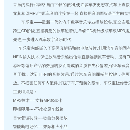
音乐的流行和网络自由下载的便利,使许多车友更想在汽车上直接
尤其希望MP3与原车音响连接在一起,直接用音响面板甚至方向盘
车乐宝——最新一代的汽车数字音乐专业播放设备,完全实现
跨过CD阶段,直接将您的原车磁带机,单碟CD机升级成车载MP3播
先进,一步进入汽车数字音乐时代.
车乐宝内部嵌入了高保真解码和微电脑芯片,利用汽车音响固有的
NEIN输入技术,保证数码音乐输出信号直接连接原车音响。没有F
感应等落后产品的数据转换而造成的音质损失和偏差,保证车载音
音干扰，达到HI-FI的音响效果.通过汽车音响面板的按键，你
放。不损害任何车内配件,打破了车厂预装的限制。车乐宝让你音
主要特点是：
MP3技术----支持MP3/SD卡
即插即用----不改变原车线路
目录管理功能----歌曲分类播放
智能断电记忆----兼顾相声小品