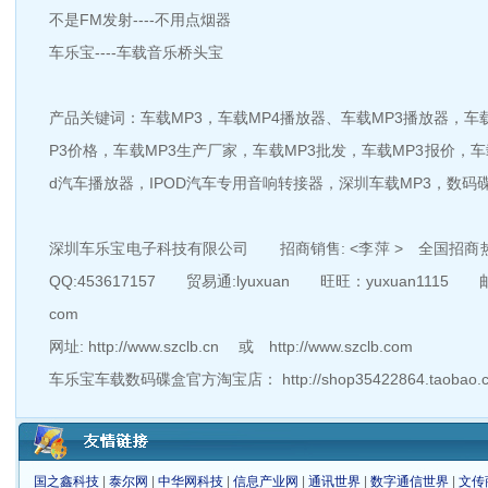
不是FM发射----不用点烟器
车乐宝----车载音乐桥头宝
产品关键词：车载MP3，车载MP4播放器、车载MP3播放器，车
P3价格，车载MP3生产厂家，车载MP3批发，车载MP3报价，车
d汽车播放器，IPOD汽车专用音响转接器，深圳车载MP3，数码
深圳车乐宝电子科技有限公司 招商销售: <李萍 > 全国招商热线:
QQ:453617157 贸易通:lyuxuan 旺旺：yuxuan1115 邮箱:
com
网址: http://www.szclb.cn 或 http://www.szclb.com
车乐宝车载数码碟盒官方淘宝店： http://shop35422864.taobao.c
国之鑫科技
|
泰尔网
|
中华网科技
|
信息产业网
|
通讯世界
|
数字通信世界
|
文传