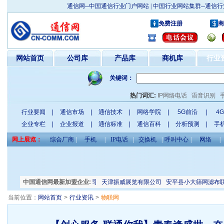
通信网--中国通信行业门户网站 | 中国行业网站集群--通
免费注册
商
网站首页
公司库
产品库
商机库
行业
关键词：
热门词汇:
IP网络电话
语音识别
行业要闻
|
通信市场
|
通信技术
|
网络学院
|
5G前沿
|
4
企业专栏
|
企业报道
|
通信标准
|
通信百科
|
分析预测
|
手
网上展览：
综合厂商
|
手机
|
IP电话
|
交换机
|
呼叫中心
|
网络
|
大连瑞恒电力电气有限公司
中国通信网最新加盟企业:
天津振威展览有限公司
安平县小大筛网滤布联
当前位置：
网站首页
>
行业资讯
>
物联网