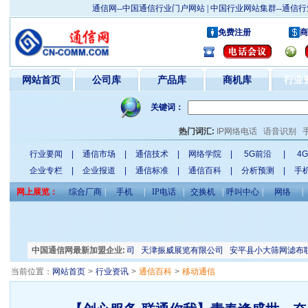
通信网--中国通信行业门户网站 | 中国行业网站集群--通
免费注册
商
网站首页
公司库
产品库
商机库
行业
关键词：
热门词汇:
IP网络电话
语音识别
行业要闻
|
通信市场
|
通信技术
|
网络学院
|
5G前沿
|
4
企业专栏
|
企业报道
|
通信标准
|
通信百科
|
分析预测
|
手
网上展览：
综合厂商
|
手机
|
IP电话
|
交换机
|
呼叫中心
|
网络
|
大连瑞恒电力电气有限公司
中国通信网最新加盟企业:
天津振威展览有限公司
安平县小大筛网滤布联
当前位置：
网站首页
>
行业资讯
>
通信百科
>
移动通信